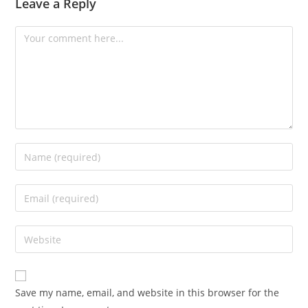
Leave a Reply
Save my name, email, and website in this browser for the