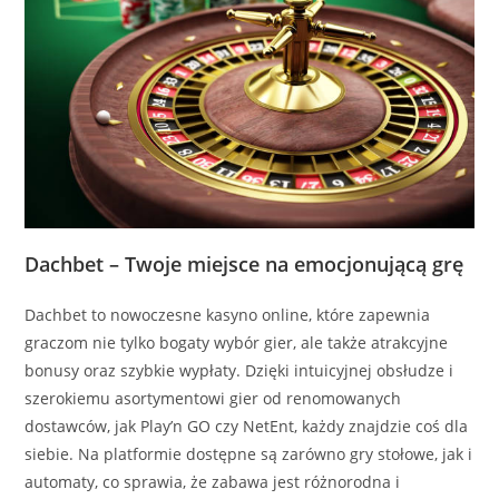
Dachbet – Twoje miejsce na emocjonującą grę
Dachbet to nowoczesne kasyno online, które zapewnia
graczom nie tylko bogaty wybór gier, ale także atrakcyjne
bonusy oraz szybkie wypłaty. Dzięki intuicyjnej obsłudze i
szerokiemu asortymentowi gier od renomowanych
dostawców, jak Play’n GO czy NetEnt, każdy znajdzie coś dla
siebie. Na platformie dostępne są zarówno gry stołowe, jak i
automaty, co sprawia, że zabawa jest różnorodna i