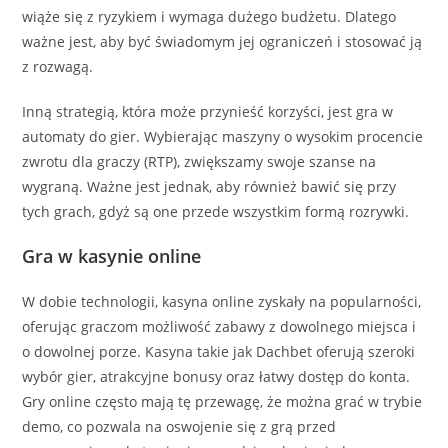
wiąże się z ryzykiem i wymaga dużego budżetu. Dlatego
ważne jest, aby być świadomym jej ograniczeń i stosować ją
z rozwagą.
Inną strategią, która może przynieść korzyści, jest gra w
automaty do gier. Wybierając maszyny o wysokim procencie
zwrotu dla graczy (RTP), zwiększamy swoje szanse na
wygraną. Ważne jest jednak, aby również bawić się przy
tych grach, gdyż są one przede wszystkim formą rozrywki.
Gra w kasynie online
W dobie technologii, kasyna online zyskały na popularności,
oferując graczom możliwość zabawy z dowolnego miejsca i
o dowolnej porze. Kasyna takie jak Dachbet oferują szeroki
wybór gier, atrakcyjne bonusy oraz łatwy dostęp do konta.
Gry online często mają tę przewagę, że można grać w trybie
demo, co pozwala na oswojenie się z grą przed