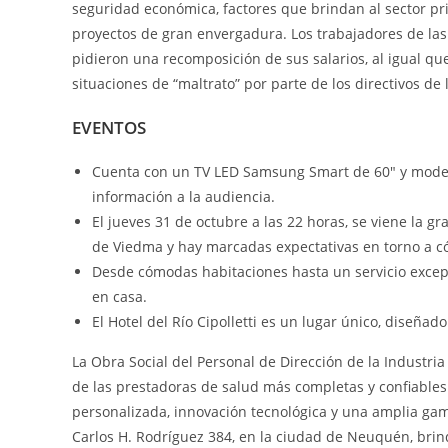
seguridad económica, factores que brindan al sector pri
proyectos de gran envergadura. Los trabajadores de las
pidieron una recomposición de sus salarios, al igual q
situaciones de “maltrato” por parte de los directivos de 
EVENTOS
Cuenta con un TV LED Samsung Smart de 60″ y moder
información a la audiencia.
El jueves 31 de octubre a las 22 horas, se viene la g
de Viedma y hay marcadas expectativas en torno a cóm
Desde cómodas habitaciones hasta un servicio excep
en casa.
El Hotel del Río Cipolletti es un lugar único, diseñ
La Obra Social del Personal de Dirección de la Industr
de las prestadoras de salud más completas y confiable
personalizada, innovación tecnológica y una amplia gam
Carlos H. Rodríguez 384, en la ciudad de Neuquén, brind