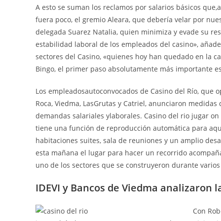
A esto se suman los reclamos por salarios básicos que,as
fuera poco, el gremio Aleara, que debería velar por n
delegada Suarez Natalia, quien minimiza y evade su resp
estabilidad laboral de los empleados del casino», aña
sectores del Casino, «quienes hoy han quedado en la cal
Bingo, el primer paso absolutamente más importante es 
Los empleadosautoconvocados de Casino del Río, que ope
Roca, Viedma, LasGrutas y Catriel, anunciaron medidas 
demandas salariales ylaborales. Casino del rio jugar on 
tiene una función de reproducción automática para aque
habitaciones suites, sala de reuniones y un amplio des
esta mañana el lugar para hacer un recorrido acompañad
uno de los sectores que se construyeron durante varios 
IDEVI y Bancos de Viedma analizaron l
Con Robe