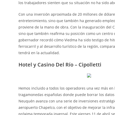
los trabajadores sienten que su situación no ha sido a
Con una inversión aproximada de 20 millones de dólares
entretenimiento, sino que también ha generado empleo 
proviene de la mano de obra. Con la inauguración del C
sino que también reafirma su posición como un centro de
gobernador recordó cómo Viedma ha sido testigo de hitos
ferrocarril y al desarrollo turístico de la región, comp
tendrá en la actualidad.
Hotel y Casino Del Río – Cipolletti
Hemos incluido a todos los operadores una vez más en l
tragamonedas españolas donde puede borrar los datos so
Neuquén avanza con una serie de inversiones estratég
aeropuerto Chapelco, con el objetivo de mejorar la infr
próxima temporada invernal. Este viernes 11 de abril se