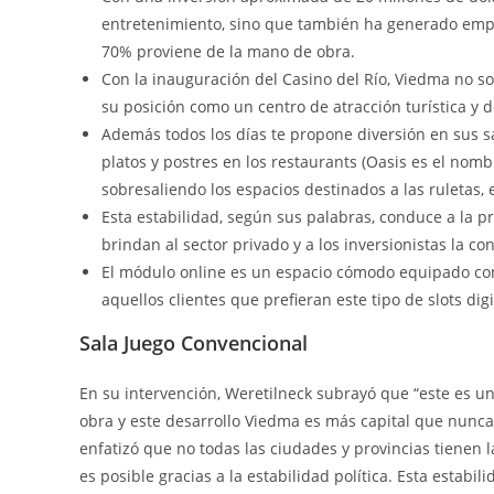
entretenimiento, sino que también ha generado emple
70% proviene de la mano de obra.
Con la inauguración del Casino del Río, Viedma no s
su posición como un centro de atracción turística y d
Además todos los días te propone diversión en sus sa
platos y postres en los restaurants (Oasis es el nom
sobresaliendo los espacios destinados a las ruletas, e
Esta estabilidad, según sus palabras, conduce a la pr
brindan al sector privado y a los inversionistas la 
El módulo online es un espacio cómodo equipado con
aquellos clientes que prefieran este tipo de slots digi
Sala Juego Convencional
En su intervención, Weretilneck subrayó que “este es u
obra y este desarrollo Viedma es más capital que nunca”
enfatizó que no todas las ciudades y provincias tienen 
es posible gracias a la estabilidad política. Esta estabil