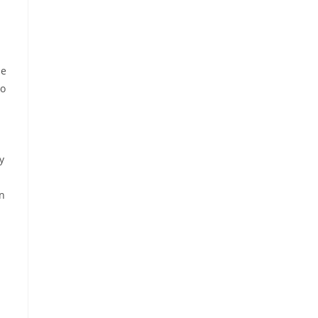
de
mo
y
on