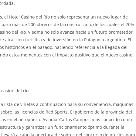
bordada.
, el Hotel Casino del Río no solo representa un nuevo lugar de
para más de 200 obreros de la construcción, de los cuales el 70%
asino del Río, Viedma no solo avanza hacia un futuro prometedor,
 atracción turística y de inversión en la Patagonia argentina. El
 históricos en el pasado, haciendo referencia a la llegada del
arando estos momentos con el impacto positivo que el nuevo casino
a lista de viñetas a continuación para su conveniencia, maquinas
bre las licencias de Red Sports. El gobierno de la provincia del
icas en el aeropuerto Aviador Carlos Campos, más conocido como
aestructura y garantizar un funcionamiento óptimo durante la
 llevará a cabo la apertura de sobres del concurso de precios para