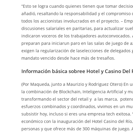
“Esto se logra cuando quienes tienen que tomar decisio
añadió, resaltando la responsabilidad y el compromiso 
todos los accionistas involucrados en el proyecto. – Em
discusiones salariales en paritarias, para actualizar s
indicaron voceros de los trabajadores autoconvocados. A
preparan para iniciarun paro en las salas de juego de a
exigen la regularización de laselecciones de delegados
mandato vencido desde hace más de tresaños.
Información básica sobree Hotel y Casino Del 
(Por Maqueda, junto a Maurizio y Rodriguez Otero) En 
la combinación de Blockchain, Inteligencia Artificial y 
transformando el sector del retail y a las marca, pot
esfuerzos combinados y coordinados, vivimos en un mun
subsistir hoy, incluso si eres una empresa tech exitosa
económico con la inauguración del Hotel Casino del Río
personas y que ofrece más de 300 máquinas de juego. A