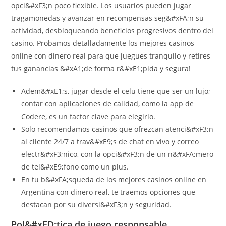
opci&#xF3;n poco flexible. Los usuarios pueden jugar
tragamonedas y avanzar en recompensas seg&#xFA;n su
actividad, desbloqueando beneficios progresivos dentro del
casino. Probamos detalladamente los mejores casinos
online con dinero real para que juegues tranquilo y retires
tus ganancias &#xA1;de forma r&#xE1;pida y segura!
Adem&#xE1;s, jugar desde el celu tiene que ser un lujo;
contar con aplicaciones de calidad, como la app de
Codere, es un factor clave para elegirlo.
Solo recomendamos casinos que ofrezcan atenci&#xF3;n
al cliente 24/7 a trav&#xE9;s de chat en vivo y correo
electr&#xF3;nico, con la opci&#xF3;n de un n&#xFA;mero
de tel&#xE9;fono como un plus.
En tu b&#xFA;squeda de los mejores casinos online en
Argentina con dinero real, te traemos opciones que
destacan por su diversi&#xF3;n y seguridad.
Pol&#xED;tica de juego responsable