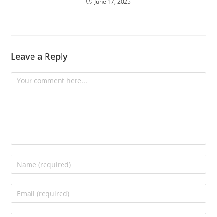
June 17, 2025
Leave a Reply