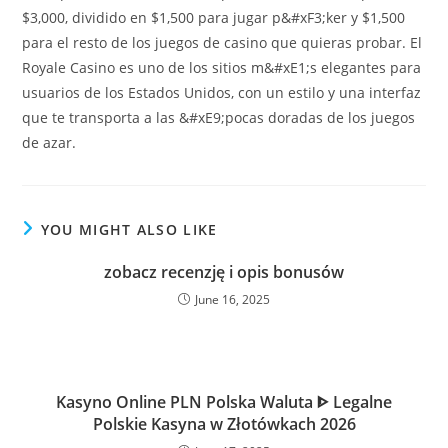
$3,000, dividido en $1,500 para jugar p&#xF3;ker y $1,500
para el resto de los juegos de casino que quieras probar. El
Royale Casino es uno de los sitios m&#xE1;s elegantes para
usuarios de los Estados Unidos, con un estilo y una interfaz
que te transporta a las &#xE9;pocas doradas de los juegos
de azar.
YOU MIGHT ALSO LIKE
zobacz recenzję i opis bonusów
June 16, 2025
Kasyno Online PLN Polska Waluta ᐈ Legalne
Polskie Kasyna w Złotówkach 2026