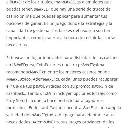
all&#xE1; de los rituales, man&#xED;as o amuletos que
puedas tener, s&#xED; que hay una serie de trucos de
casino online que puedes aplicar para aumentar tus
opciones de ganar. Es un juego donde la estrategia y la
capacidad de gestionar los faroles del usuario son tan
importantes como la suerte a la hora de recibir las cartas
necesarias.
Si buscas un lugar innovador para disfrutar de los casinos
en l&#xED;nea, CoinPoker es nuestra pr&#xF3;xima
recomendaci&#xF3;n entre los mejores casinos online
M&#xE9;xico. Adem&#xE1;s, cada lunes puedes recuperar
el 10% de tus p&#xE9;rdidas con su promoci&#xF3;n de
cashback.. Tambi&#xE9;n incluyen opciones locales como
Pix y Sofort, lo que lo hace perfecto para jugadores
mexicanos. En Instant Casino, encontrar&#xE1;s una amplia
variedad de m&#xE9;todos de pago para adaptarse a tus
necesidades. Adem&#xE1;s, sus juegos provienen de los