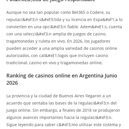
Aunque no sea tan popular como Bet365 o Codere, su
reputaci&#xF3;n s&#xF3;lida y su licencia en Espa&#xF1;a lo
convierten en una opci&#xF3;n fiable. Adem&#xE1;s, cuenta
con una selecci&#xF3;n amplia de juegos de casino,
tragamonedas y ruleta en vivo. En 2026, los jugadores
pueden acceder a una amplia variedad de casinos online
autorizados, con cat&#xE1;logos que incluyen casino
tradicional, casino en vivo y tragamonedas online.
Ranking de casinos online en Argentina Junio
2026
La provincia y la ciudad de Buenos Aires llegaron a un
acuerdo que sentaba las bases de la regulaci&#xF3;n del
juego online. Sin embargo, a finales de 2018 se produjeron
algunos avances importantes hacia la regulaci&#xF3;n.
Sigue leyendo para saber c&#xF3;mo utilizar este sistema y